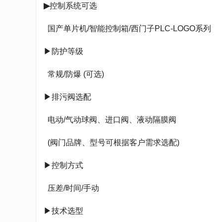
▶
控制系统可选
国产单片机/智能控制箱/西门子PLC-LOGO系列
▶防护等级
常规/防爆 (可选)
▶排污阀选配
电动/气动球阀、进口阀、液动隔膜阀
(阀门品牌、型号可根据客户需求选配)
▶控制方式
压差/时间/手动
▶技术选型