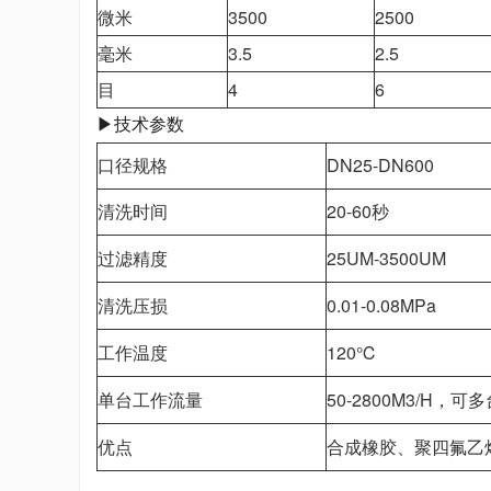
微米
3500
2500
毫米
3.5
2.5
目
4
6
▶技术参数
口径规格
DN25-DN600
清洗时间
20-60秒
过滤精度
25UM-3500UM
清洗压损
0.01-0.08MPa
工作温度
120℃
单台工作流量
50-2800M3/H
优点
合成橡胶、聚四氟乙