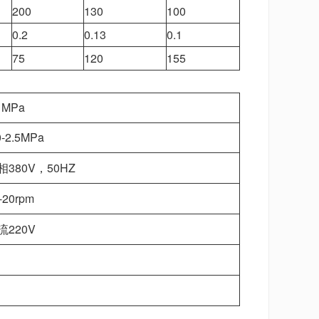
200
130
100
0.2
0.13
0.1
75
120
155
1MPa
0-2.5MPa
相380V，50HZ
-20rpm
流220V