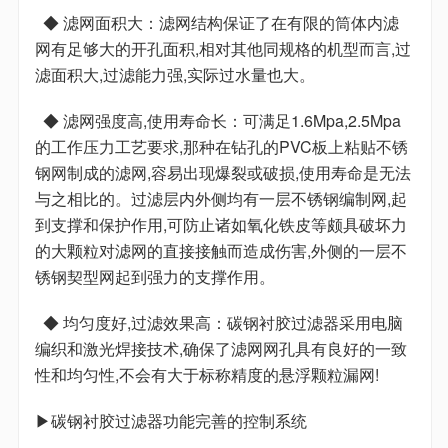
◆ 滤网面积大：滤网结构保证了在有限的筒体内滤
网有足够大的开孔面积,相对其他同规格的机型而言,过
滤面积大,过滤能力强,实际过水量也大。
◆ 滤网强度高,使用寿命长：可满足1.6Mpa,2.5Mpa
的工作压力工艺要求,那种在钻孔的PVC板上粘贴不锈
钢网制成的滤网,容易出现爆裂或破损,使用寿命是无法
与之相比的。过滤层内外侧均有一层不锈钢编制网,起
到支撑和保护作用,可防止诸如氧化铁皮等颇具破坏力
的大颗粒对滤网的直接接触而造成伤害,外侧的一层不
锈钢契型网起到强力的支撑作用。
◆ 均匀度好,过滤效果高：碳钢衬胶过滤器采用电脑
编织和激光焊接技术,确保了滤网网孔具有良好的一致
性和均匀性,不会有大于标称精度的悬浮颗粒漏网!
▶碳钢衬胶过滤器功能完善的控制系统