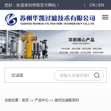
您好，欢迎来到华凯官方网站！
CN | EN
反冲洗过滤器系列
全自动自清洗过滤器系列
袋式过滤器系列
气体过滤器系列
合作案例
华凯动态

烛式过滤器
叠片式过滤器
抱箍型单袋式过滤器
大流量气体过滤器
工程案例
公司新闻
自清洗刷式过滤器
全自动Y型自清洗过滤器
单袋式过滤器
压缩空气过滤器
服务领域
最新动态
活性炭过滤器
大流量自清洗过滤器
顶入式单袋式过滤器
气体过滤器
合作伙伴
过滤器技术
微孔反冲洗精密过滤器
吸吮式自清洗过滤器
快速开关多袋式过滤器
过滤器
反冲洗过滤器
陶瓷膜错流过滤器
吸吮式多级自清洗过滤器
不锈钢滤筒
滤芯
精密过滤器
当前位置：
首页
>>
产品中心
>>
袋式过滤器系列
并联列管式反冲洗过滤器
自清洗过滤器
碳钢衬胶过滤器
气体过滤器