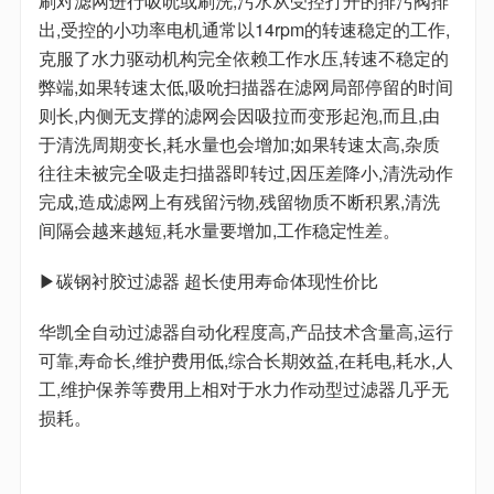
刷对滤网进行吸吮或刷洗,污水从受控打开的排污阀排
出,受控的小功率电机通常以14rpm的转速稳定的工作,
克服了水力驱动机构完全依赖工作水压,转速不稳定的
弊端,如果转速太低,吸吮扫描器在滤网局部停留的时间
则长,内侧无支撑的滤网会因吸拉而变形起泡,而且,由
于清洗周期变长,耗水量也会增加;如果转速太高,杂质
往往未被完全吸走扫描器即转过,因压差降小,清洗动作
完成,造成滤网上有残留污物,残留物质不断积累,清洗
间隔会越来越短,耗水量要增加,工作稳定性差。
▶碳钢衬胶过滤器 超长使用寿命体现性价比
华凯全自动过滤器自动化程度高,产品技术含量高,运行
可靠,寿命长,维护费用低,综合长期效益,在耗电,耗水,人
工,维护保养等费用上相对于水力作动型过滤器几乎无
损耗。