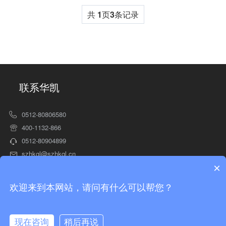
共
1
页
3
条记录
联系华凯
0512-80806580
400-1132-866
0512-80904899
szhkgl@szhkgl.cn
×
http://www.szhkgl.cn
苏州市相城区太平工业园诚泰路2号
欢迎来到本网站，请问有什么可以帮您？
苏ICP备14048683号-1
现在咨询
稍后再说