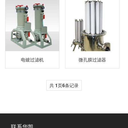
电镀过滤机
微孔膜过滤器
共
1
页
6
条记录
联系华凯