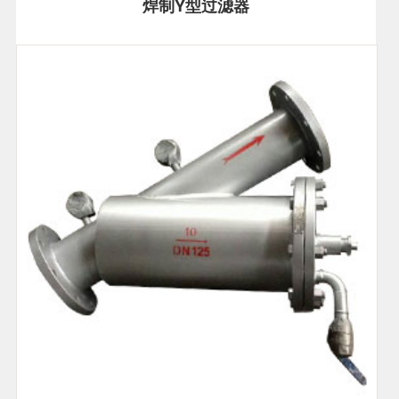
焊制Y型过滤器